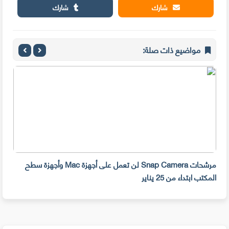
شارك
شارك
مواضيع ذات صلة:
مرشحات Snap Camera لن تعمل على أجهزة Mac وأجهزة سطح
المكتب ابتداء من 25 يناير
صديق