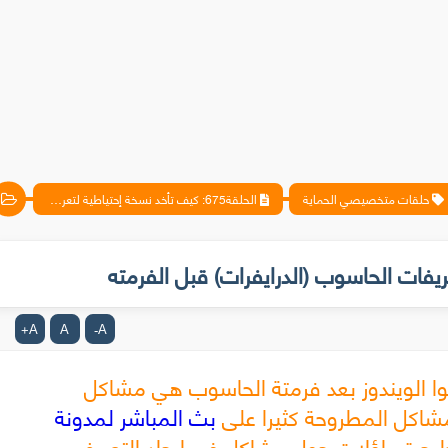
حلقات متخصيصي الحماية
الحلقة675: كيف تأخد نسخة إحتياطية لتعريفات الحاسوب (الدرايفرات) قبل الفرمته
A
A
A
+
-
ا الويندوز بعد فرمتة الحاسوب هي مشاكل
اكل المطروحة كثيرا على
بث المباشر لمدونة
طرح تساؤلات حول مشاكل في إيجاد التعريف