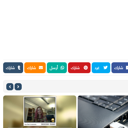
شارك
غرد
شارك
أرسل
شارك
شارك