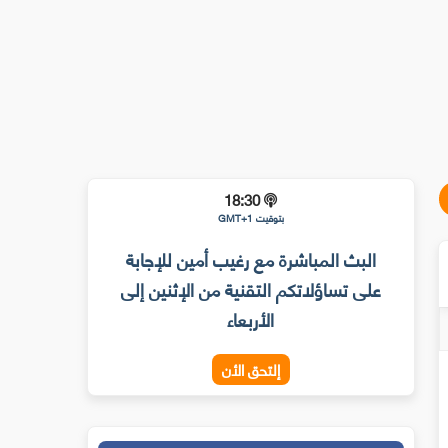
18:30
بتوقيت GMT+1
البث المباشرة مع رغيب أمين للإجابة
على تساؤلاتكم التقنية من الإثنين إلى
الأربعاء
إلتحق الأن