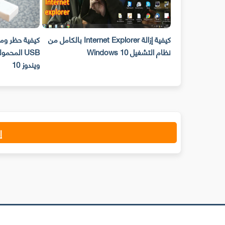
ز تصل مساحته
كيفية إزالة Internet Explorer بالكامل من
كيفية حظر وم
نظام التشغيل Windows 10
USB المحم
ويندوز 10
إ