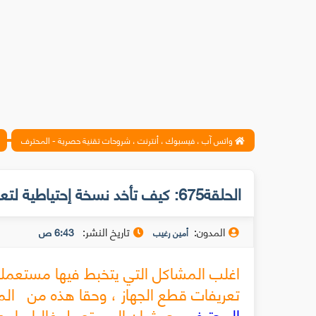
واتس آب ، فيسبوك ، أنترنت ، شروحات تقنية حصرية - المحترف
الحلقة675: كيف تأخد نسخة إحتياطية لتعريفات الحاسوب (الدرايفرات) قبل الفرمته
المدون:
تاريخ النشر:
6:43 ص
أمين رغيب
اغلب المشاكل التي يتخبط فيها مستعملو
تعريفات قطع الجهاز
، وحقا هذه من المش
المحترف
. حيث ان المستعمل غالبا ما ي