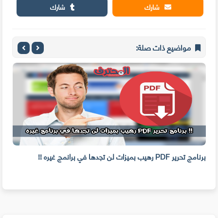
شارك
شارك
مواضيع ذات صلة:
برنامج تحرير PDF رهيب بميزات لن تجدها في برانمج غيره !!
يحتو