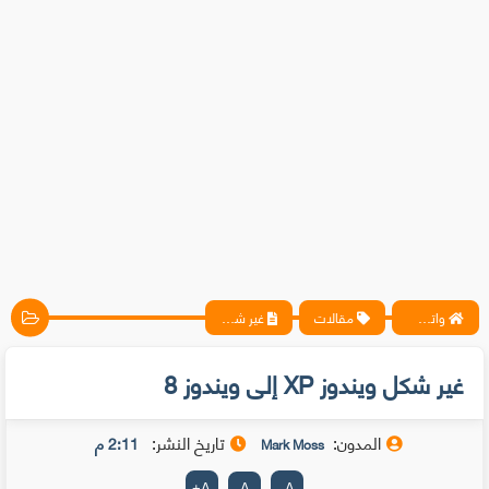
واتس آب ، فيسبوك ، أنترنت ، شروحات تقنية حصرية - المحترف
مقالات
غير شكل ويندوز XP إلى ويندوز 8
غير شكل ويندوز XP إلى ويندوز 8
المدون:
تاريخ النشر:
2:11 م
Mark Moss
+
A
A
-
A