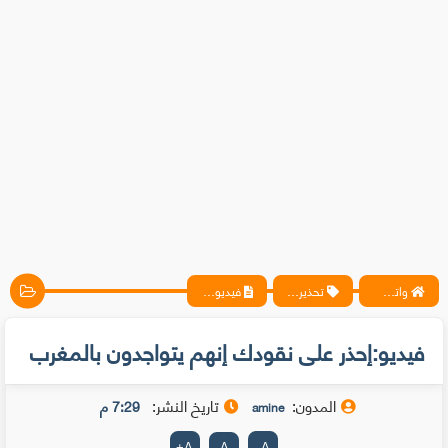
واتس آب ، فيسبوك ، أنترنت ، شروحات تقنية حصرية - المحترف
تحذيرات
فيديو:إحذر على نقودك إنهم يتواجدون بالمغرب
فيديو:إحذر على نقودك إنهم يتواجدون بالمغرب
المدون:
تاريخ النشر:
7:29 م
amine
+
A
A
-
A