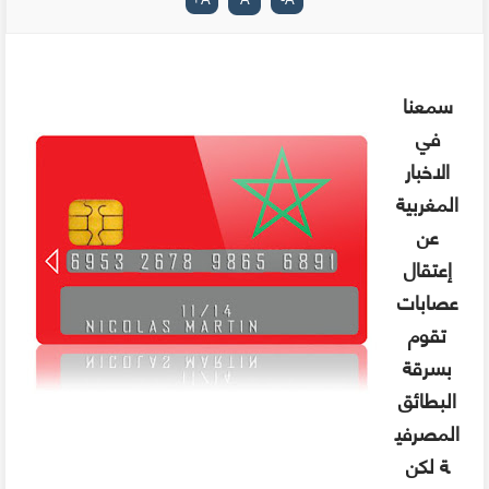
سمعنا
في
الاخبار
المغربية
عن
إعتقال
عصابات
تقوم
بسرقة
البطائق
المصرفي
ة لكن