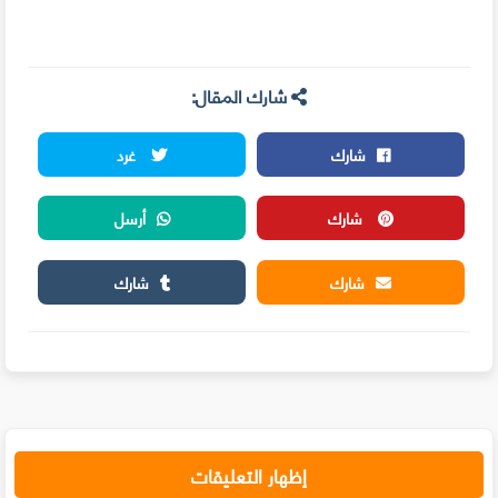
شارك المقال:
شارك
غرد
شارك
أرسل
شارك
شارك
إظهار التعليقات