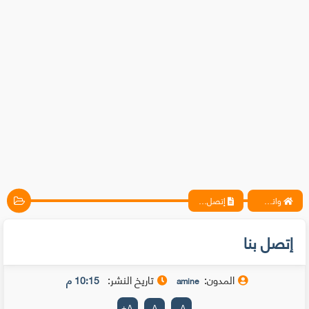
واتس آب ، فيسبوك ، أنترنت ، شروحات تقنية حصرية - المحترف
إتصل بنا
إتصل بنا
المدون:
تاريخ النشر:
10:15 م
amine
+
A
A
-
A