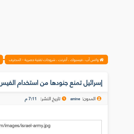
واتس آب ، فيسبوك ، أنترنت ، شروحات تقنية حصرية - المحترف
إسرائيل تمنع جنودها من استخدام الفيس
المدون:
تاريخ النشر:
7:11 م
amine