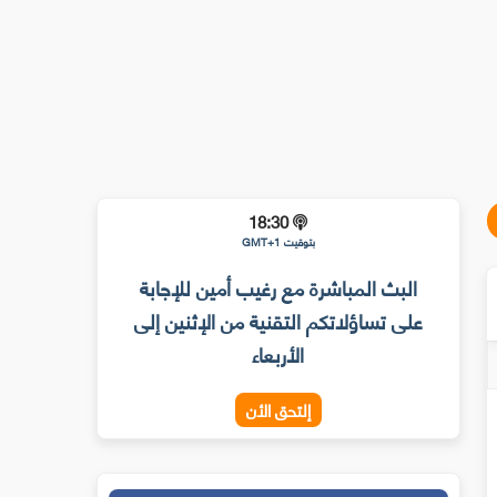
18:30
بتوقيت GMT+1
البث المباشرة مع رغيب أمين للإجابة
على تساؤلاتكم التقنية من الإثنين إلى
الأربعاء
إلتحق الأن