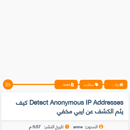
واتس آب ، فيسبوك ، أنترنت ، شروحات تقنية حصرية - المحترف
مقالات
Detect Anonymous IP Addresses كيف يثم الكشف عن ايبي مخفي
Detect Anonymous IP Addresses كيف
يثم الكشف عن ايبي مخفي
المدون:
تاريخ النشر:
5:57 م
amine