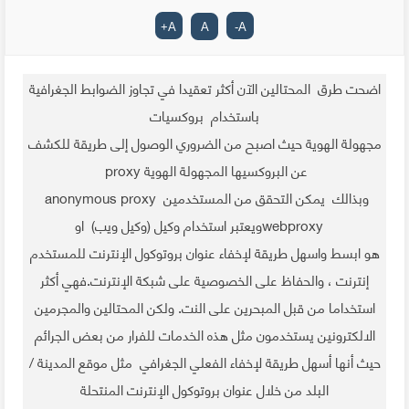
+
A
A
-
A
اضحت طرق المحتالين الآن أكثر تعقيدا في تجاوز الضوابط الجغرافية
باستخدام بروكسيات
مجهولة الهوية حيث اصبح من الضروري الوصول إلى طريقة للكشف
عن البروكسيها المجهولة الهوية proxy
وبذالك يمكن التحقق من المستخدمين
anonymous proxy
webproxyويعتبر استخدام وكيل (وكيل ويب) او
هو ابسط واسهل طريقة لإخفاء عنوان بروتوكول الإنترنت للمستخدم
إنترنت ، والحفاظ على الخصوصية على شبكة الإنترنت.فهي أكثر
استخداما من قبل المبحرين على النت. ولكن المحتالين والمجرمين
الالكترونين يستخدمون مثل هذه الخدمات للفرار من بعض الجرائم
حيث أنها أسهل طريقة لإخفاء الفعلي الجغرافي مثل موقع المدينة /
البلد من خلال عنوان بروتوكول الإنترنت المنتحلة