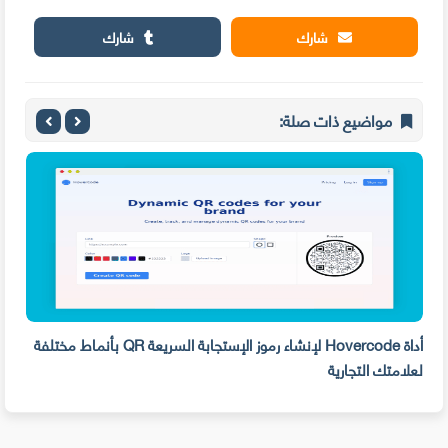
شارك
شارك
مواضيع ذات صلة:
LinkedI و إنشاء
أداة Hovercode لإنشاء رموز الإستجابة السريعة QR بأنماط مختلفة
تعلم
لعلامتك التجارية