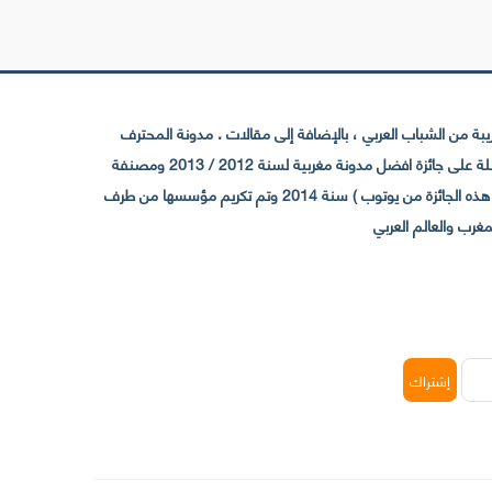
 من الشباب العربي ، بالإضافة إلى مقالات . مدونة المحترف
تأسست سنة 2009 حيث تستقطب الآن عدد كبير من الزوار من كافة ربوع الوطن العربي ، حيث ان مقرها الرئيسي بالمغرب و مديرها امين رغيب ،حاصلة على جائزة افضل مدونة مغربية لسنة 2012 / 2013 ومصنفة
ضمن افضل 10 مدونات عربية حسب المركز الدولي للصحفيين ICFJ سنة 2013 وحاصلة على الجائزة الفضية من يوتوب (اول قناة مغربية تحصل على هذه الجائزة من يوتوب ) سنة 2014 وتم تكريم مؤسسها من طرف