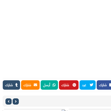
شارك
غرد
شارك
أرسل
شارك
شارك