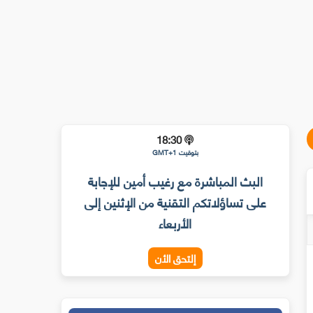
18:30
بتوقيت GMT+1
البث المباشرة مع رغيب أمين للإجابة
على تساؤلاتكم التقنية من الإثنين إلى
الأربعاء
إلتحق الأن