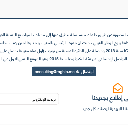
لمصورة عن طريق حلقات متسلسلة نتطرق فيها إلى مختلف المواضيع التقنية القريبة
عي عن فئة التكنولوجيا سنة 2015 وهو الموقع التقني الاول في المغرب والعالم العربي
للإتصال بنا:
consulting@raghib.me
 إطلاع بجديدنا
نا البريدية ليصلك كل جديد