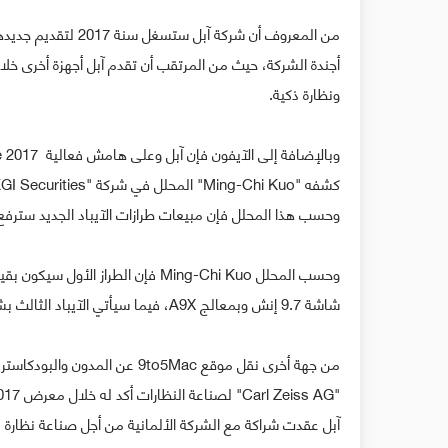
من المعروف أن شركة 
أجندة الشركة، حيث من المرتقب أن تقدم آبل أجهزة أخرى خل
ونظارة ذكية.
وحسب هذا المحلل فإن مبيعات طرازات الآيباد الجديد سترفع من مد
شاشة 9.7 إنش وبمعالج A9X، فيما سيأتي الآيباد الثالث بشاشة بقياس ما بين 10 و10.5 إنش ومعالج A10X.
من جهة أخرى نقل موقع 9to5Mac ع
آبل عقدت شراكة مع الشركة الألمانية من أجل صناعة نظارة