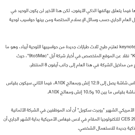
آبل ستسغل سنة 2017 لتقديم جديدها فيما يتعلق بهاتفها الذكي الآيفون، لكن هذا الأخير لن يكون الوحيد في
ال العام الجاري حسب وسائل الإعملام المختصة ومن بينها حواسيب لوحية
وبالإضافة إلى الآيفون فإن آبل وعلى هامش فعالية keynote 2017 تعتزم طرح ثلاث طرازات جديدة من حواسيبها اللوحية آيباد، وهو ما
كشفه "Ming-Chi Kuo" المحلل في شركة "KGI Securities" نقلا عن الموقع المتخصص في أخبار شركة آبل "9to5Mac"، حيث
اخيل الشركة في هذا العام إلى جانب آيفون 8 المنتظر.
وحسب المحلل Ming-Chi Kuo فإن الطراز الأول سيكون بقياس شاشة يصل إلى 12.9 إنش وبمعالج A10X، فيما الثاني سيكون بقياس
ن المدون والبودكاستر الأمريكي الشهير "روبرت سكوبل" أن أحد الموظفين في الشركة الألمانية
"Carl Zeiss AG" لصناعة النظارات أكد له خلال معرض CES 2017 للتكنولوجيا المقام في لاس فيغاس الأمريكية بداية الشهر الجاري أن
 ذكية جديدة للاستعمال الشخصي.