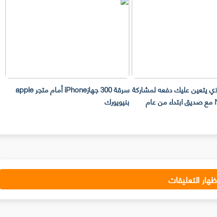
لذي يتعين عليك دفعه لمشاركة
سرقة 300 جهازiPhone أمام متجر apple
حساب Netflix مع صديق ابتداء من عام
بنيويورك
ت
ظهار التعليقات