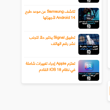
تكشف Samsung عن موعد طرح
Android 14 لأجهزتها
تطبيق Signal يختبر حلًا لتجنب
نشر رقم الهاتف
سيحصل هاتف Xiaomi 13 أخيرًا على عدسة
طرح Snapchat المزيد من أدوا
ليفوتوغرافي
الفيديو المتقدمة باستخدام وضع ا
تعتزم Apple إجراء تغييرات شاملة
في نظام IOS 18 القادم