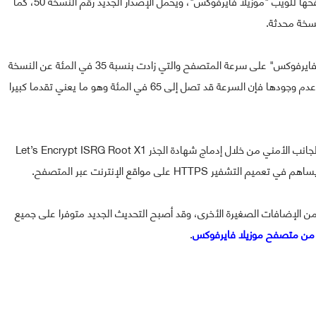
أعلنت مؤسسة موزيلا عن إطلاقها للإصدار الجديد من متصفحها للويب "موزيلا فايرفوكس"، ويحمل الإصدار الجديد رقم النسخة 50، كما
سخة محدثة.
وركزت مؤسسة موزيلا في تحديثها الجديد لمتصفح "موزيلا فايرفوكس" على سرعة المتصفح والتي زادت بنسبة 35 في المئة عن النسخة
السابقة من المتصفح في حالة وجود إضافات، أما في حالة عدم وجودها فإن السرعة قد تصل إلى 65 في المئة وهو ما يعني تقدما كبيرا
بالإضافة إلى ذلك كشفت موزيلا عن إضافة جديدة تتعلق بالجانب الأمني من خلال إدماج شهادة الجذر Let’s Encrypt ISRG Root X1
HT على مواقع الإنترنت عبر المتصفح.
فوكس بعدد من الإضافات الصغيرة الأخرى، وقد أصبح التحديث الجديد متوفرا على جميع
.