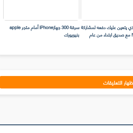
لذي يتعين عليك دفعه لمشاركة
سرقة 300 جهازiPhone أمام متجر apple
حساب Netflix مع صديق ابتداء من عام
بنيويورك
ت
ظهار التعليقات