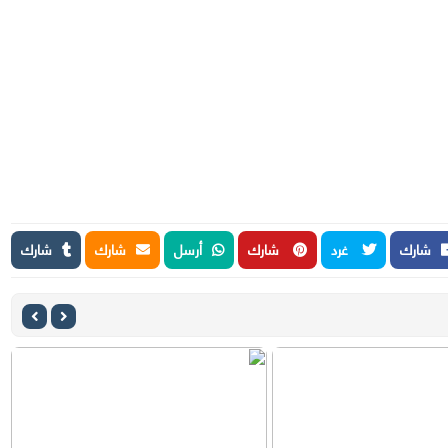
شارك
غرد
شارك
أرسل
شارك
شارك