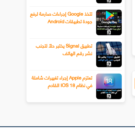
تتخذ Google إجراءات صارمة لرفع
جودة تطبيقات Android
سيحصل هاتف Xiaomi 13 أخيرًا على عدسة
طرح Snapchat المزيد من أدوا
ليفوتوغرافي
الفيديو المتقدمة باستخدام وضع ا
تطبيق Signal يختبر حلًا لتجنب
نشر رقم الهاتف
تعتزم Apple إجراء تغييرات شاملة
في نظام IOS 18 القادم