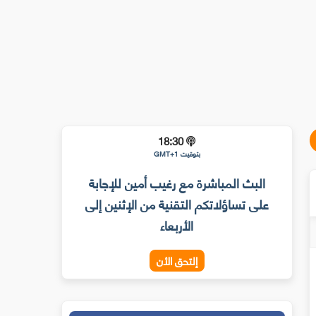
18:30
بتوقيت GMT+1
البث المباشرة مع رغيب أمين للإجابة
على تساؤلاتكم التقنية من الإثنين إلى
الأربعاء
إلتحق الأن