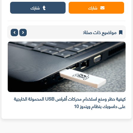
شارك
شارك
مواضيع ذات صلة:
كيفية حظر ومنع استخدام محركات أقراص USB المحمولة الخارجية
جرب الآن برنامج مايكر
ام ويندوز 10
الاصطناعي ليحول تعاب