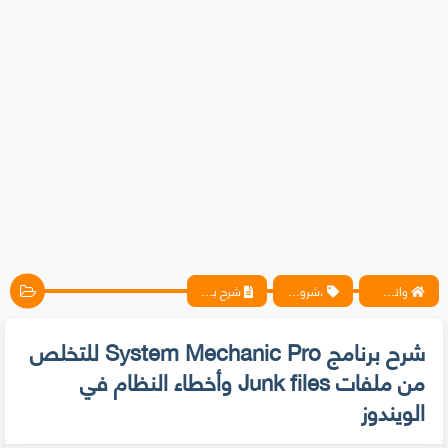
واتس آب ، فيسبوك ، أنترنت ، شروحات تقنية حصرية - المحترف
،شروحات
شرح برنامج System Mechanic Pro للتخلص من ملفات Junk files وأخطاء النظام في الويندوز
شرح برنامج System Mechanic Pro للتخلص
من ملفات Junk files وأخطاء النظام في
الويندوز