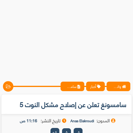
واتس آب ، فيسبوك ، أنترنت ، شروحات تقنية حصرية - المحترف
أخبار
سامسونغ تعلن عن إصلاح مشكل النوت 5
سامسونغ تعلن عن إصلاح مشكل النوت 5
المدون:
تاريخ النشر:
11:16 ص
Anas Elakroudi
+
A
A
-
A