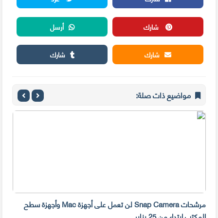
شارك
أرسل
شارك
شارك
مواضيع ذات صلة:
مرشحات Snap Camera لن تعمل على أجهزة Mac وأجهزة سطح
المكتب ابتداء من 25 يناير
صديق