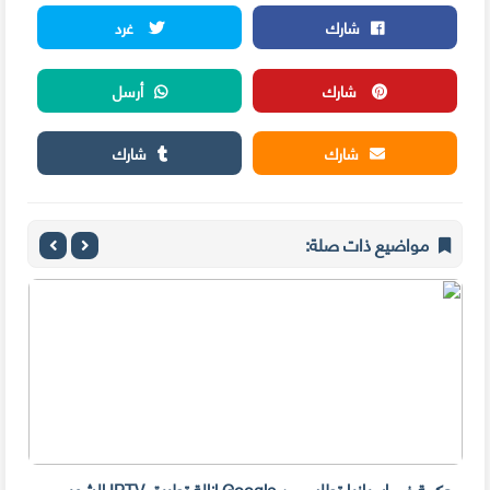
شارك
غرد
شارك
أرسل
شارك
شارك
مواضيع ذات صلة:
محكمة في إسبانيا تطلب من Google إزالة تطبيق IPTV الشهير