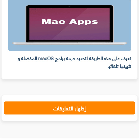
ه
تعرف على هذه الطريقة لتحديد حزمة برامج macOS المفضلة و
وفر 
تثبيتها تلقائيا
من ا
إظهار التعليقات