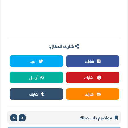
شارك المقال:
شارك
غرد
شارك
أرسل
شارك
شارك
مواضيع ذات صلة: