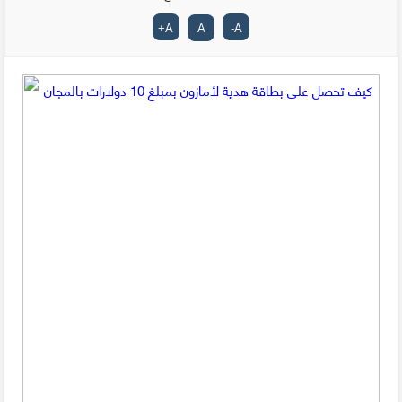
+
A
A
-
A