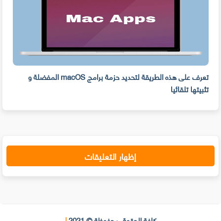
ه
تعرف على هذه الطريقة لتحديد حزمة برامج macOS المفضلة و
وفر 
تثبيتها تلقائيا
من ا
إظهار التعليقات
كافة الحقوق محفوظة © 2021
|