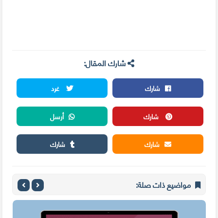
شارك المقال:
شارك
غرد
شارك
أرسل
شارك
شارك
مواضيع ذات صلة: