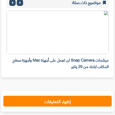
مواضيع ذات صلة:
مرشحات Snap Camera لن تعمل على أجهزة Mac وأجهزة سطح
المكتب ابتداء من 25 يناير
صديق
إظهار التعليقات