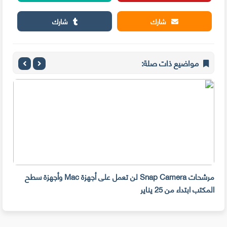
شارك
شارك
مواضيع ذات صلة:
مرشحات Snap Camera لن تعمل على أجهزة Mac وأجهزة سطح
المكتب ابتداء من 25 يناير
صديق