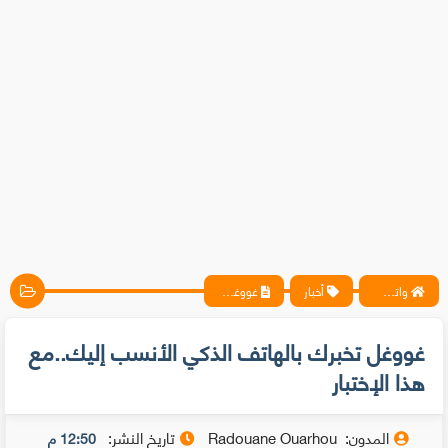
واتس آب ، فيسبوك ، أنترنت ، شروحات تقنية حصرية - المحترف
أخبار
غووغل تخبرك بالهاتف الذكي الأنسب إليك..مع هذا الإختبار
غووغل تخبرك بالهاتف الذكي الأنسب إليك..مع
هذا الإختبار
المدون:
Radouane Ouarhou
تاريخ النشر:
12:50 م