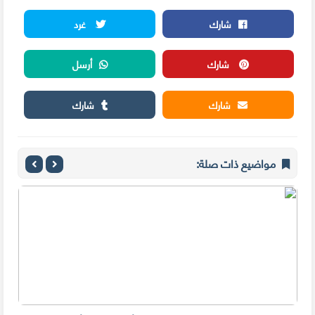
شارك
غرد
شارك
أرسل
شارك
شارك
مواضيع ذات صلة: