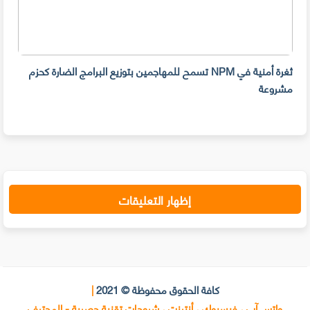
ثغرة أمنية في NPM تسمح للمهاجمين بتوزيع البرامج الضارة كحزم
هل ل
مشروعة
على 
حسا
إظهار التعليقات
كافة الحقوق محفوظة © 2021
|
واتس آب ، فيسبوك ، أنترنت ، شروحات تقنية حصرية - المحترف