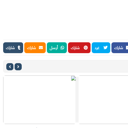
شارك
غرد
شارك
أرسل
شارك
شارك