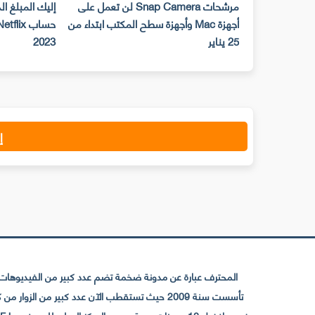
مرشحات Snap Camera لن تعمل على
إليك المبلغ ا
أجهزة Mac وأجهزة سطح المكتب ابتداء من
25 يناير
2023
إ
المحترف عبارة عن مدونة ضخمة تضم عدد كبير من الفيديوهات ا