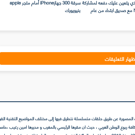
لذي يتعين عليك دفعه لمشاركة
سرقة 300 جهازiPhone أمام متجر apple
حساب Netflix مع صديق ابتداء من عام
بنيويورك
ت
ظهار التعليقات
لمصورة عن طريق حلقات متسلسلة نتطرق فيها إلى مختلف المواضيع التقنية القريبة