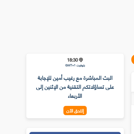
18:30
بتوقيت GMT+1
البث المباشرة مع رغيب أمين للإجابة
على تساؤلاتكم التقنية من الإثنين إلى
الأربعاء
إلتحق الأن