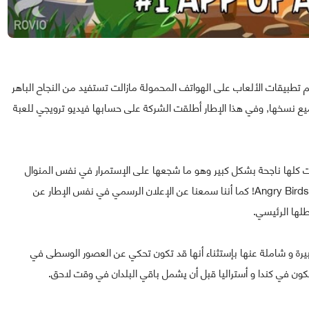
تصة في تطوير و تصميم تطبيقات الألعاب على الهواتف المحمولة مازالت تستفيد من النجاح الباهر
أو الطيور الغاضبة في جميع نسخها, وفي هذا الإطار أطلقت الشركة على حسابها فيديو ترويجي للعبة
Rov التي أطلقت سلسلة ألعاب Angry Birds كانت كلها ناجحة بشكل كبير وهو ما شجعها على الإستمرار في نفس المنوال
حيث أطلقت المزيد من الألعاب في إطار نفس التيمة كـ Angry Birds Go! كما أننا سمعنا عن الإعلان الرسمي في نفس الإطار عن
 كبيرة و شاملة عنها بإستثناء أنها قد تكون تحكي عن العصور الوسطى في
يكون في كندا و أستراليا قبل أن يشمل باقي البلدان في وقت لاحق.