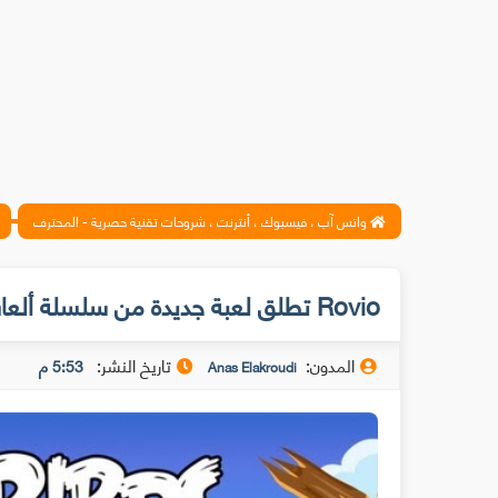
واتس آب ، فيسبوك ، أنترنت ، شروحات تقنية حصرية - المحترف
Rovio تطلق لعبة جديدة من سلسلة ألعاب Angry Birds
المدون:
تاريخ النشر:
5:53 م
Anas Elakroudi