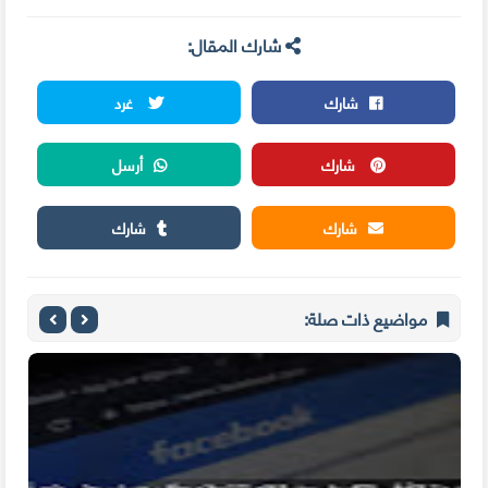
شارك المقال:
شارك
غرد
شارك
أرسل
شارك
شارك
مواضيع ذات صلة: