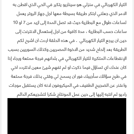
التيار الكهربائي في منزلي هو سيناريو يتكرر في الحي الذي اقطن به
الامر الذي جعلني ابتكر طريقة بسيطة معها اجل جهاز الروتر يعمل
لساعات طوال مع البطارية حيث قد تصل المدة إلى ازيد من 7 او 10
ساعات حسب البطارية ، مدة كافية من اجل إستعمال الانترنت إلى
حين ان يرجع التيار الكهربائي . في هذه الحلقة اردت ان اشرح لكم
الطريقة بعد إلحاح شديد من الاخوة المصريين وكذلك السوريين بسبب
الإنقطاعات المتكررة للتيار الكهربائي في بلدانهم فرجة ممتعة ورجاء إذا
كان عندك اي تساؤل فيما ذكرت او لم تفهم شيئ معين لاتتردد اخي
في طرح سؤالك سأجيبك فور ان يسمح لي وقتي بذلك فرجة ممتعة
واعتذر عن الضجيج الطفيف في الميكروفون لانه كان يستقبل موجات
راديو لم انتبه إليها إلى حين عمل المونتاج شكرا لتشجيعكم الدائم