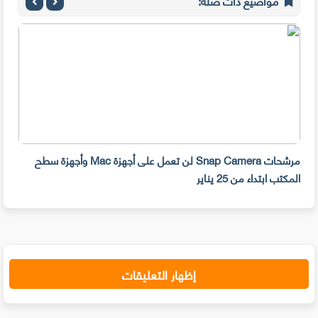
مواضيع ذات صلة:
مرشحات Snap Camera لن تعمل على أجهزة Mac وأجهزة سطح
المكتب ابتداء من 25 يناير
صديق
إظهار التعليقات