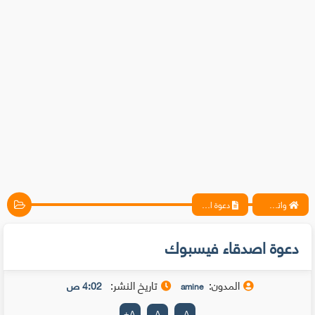
واتس آب ، فيسبوك ، أنترنت ، شروحات تقنية حصرية - المحترف
دعوة اصدقاء فيسبوك
دعوة اصدقاء فيسبوك
المدون:
تاريخ النشر:
4:02 ص
amine
+
A
A
-
A