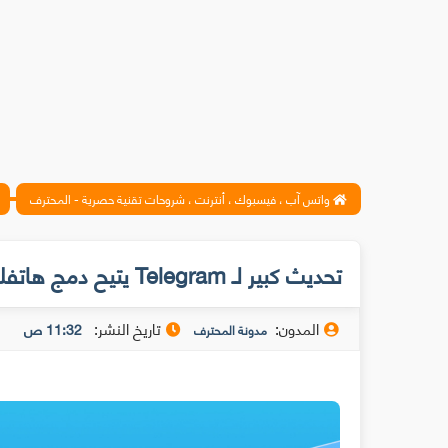
واتس آب ، فيسبوك ، أنترنت ، شروحات تقنية حصرية - المحترف
تحديث كبير لـ Telegram يتيح دمج هاتفك بجهاز التليفزيون
المدون:
تاريخ النشر:
11:32 ص
مدونة المحترف