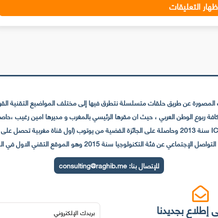
ظهار التعليقات
لمصورة عن طريق حلقات متسلسلة نتطرق فيها إلى مختلف المواضيع التقنية القريبة
عي عن فئة التكنولوجيا سنة 2015 وهو الموقع التقني الاول في المغرب والعالم العربي
للإتصال بنا:
consulting@raghib.me
 إطلاع بجديدنا