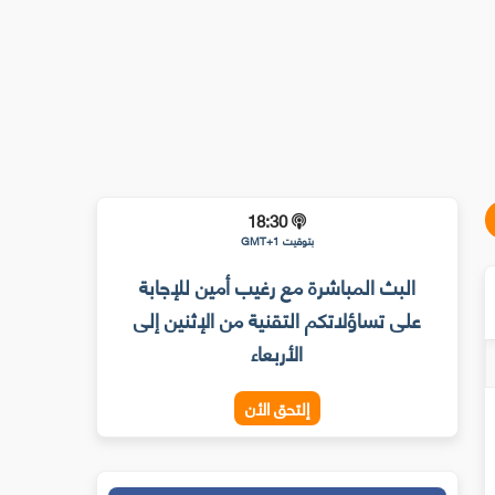
18:30
بتوقيت GMT+1
البث المباشرة مع رغيب أمين للإجابة
على تساؤلاتكم التقنية من الإثنين إلى
الأربعاء
إلتحق الأن