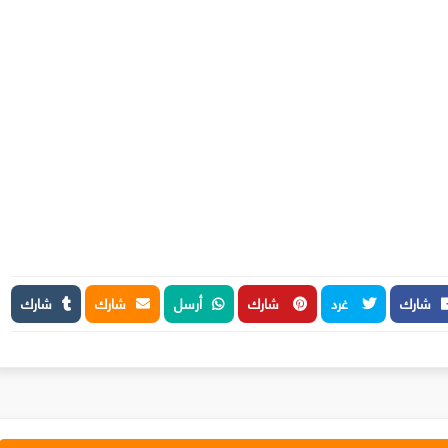
شارك
غرد
شارك
أرسل
شارك
شارك