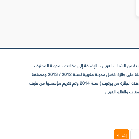
 من الشباب العربي ، بالإضافة إلى مقالات . مدونة المحترف
تأسست سنة 2009 حيث تستقطب الآن عدد كبير من الزوار من كافة ربوع الوطن العربي ، حيث ان مقرها الرئيسي بالمغرب و مديرها امين رغيب ،حاصلة على جائزة افضل مدونة مغربية لسنة 2012 / 2013 ومصنفة
ضمن افضل 10 مدونات عربية حسب المركز الدولي للصحفيين ICFJ سنة 2013 وحاصلة على الجائزة الفضية من يوتوب (اول قناة مغربية تحصل على هذه الجائزة من يوتوب ) سنة 2014 وتم تكريم مؤسسها من طرف