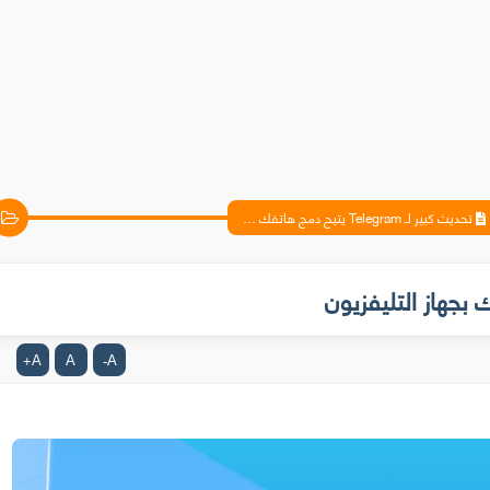
تحديث كبير لـ Telegram يتيح دمج هاتفك بجهاز التليفزيون
A
A
A
+
-