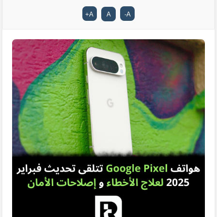
+
A
A
-
A