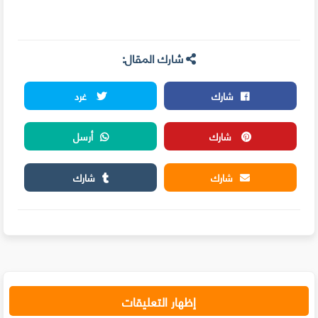
شارك المقال:
شارك
غرد
شارك
أرسل
شارك
شارك
إظهار التعليقات