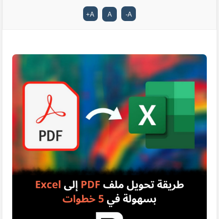
+
A
A
-
A