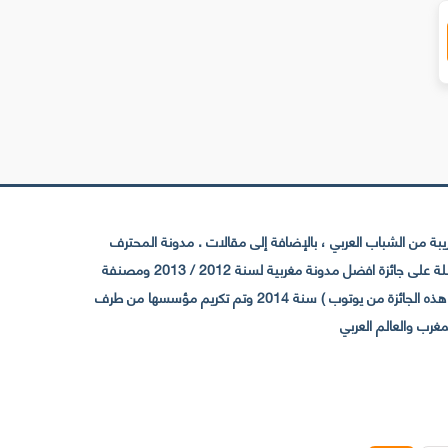
 من الشباب العربي ، بالإضافة إلى مقالات . مدونة المحترف
تأسست سنة 2009 حيث تستقطب الآن عدد كبير من الزوار من كافة ربوع الوطن العربي ، حيث ان مقرها الرئيسي بالمغرب و مديرها امين رغيب ،حاصلة على جائزة افضل مدونة مغربية لسنة 2012 / 2013 ومصنفة
ضمن افضل 10 مدونات عربية حسب المركز الدولي للصحفيين ICFJ سنة 2013 وحاصلة على الجائزة الفضية من يوتوب (اول قناة مغربية تحصل على هذه الجائزة من يوتوب ) سنة 2014 وتم تكريم مؤسسها من طرف