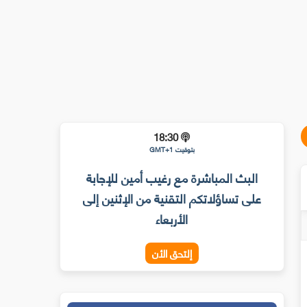
18:30
بتوقيت GMT+1
البث المباشرة مع رغيب أمين للإجابة
على تساؤلاتكم التقنية من الإثنين إلى
الأربعاء
إلتحق الأن