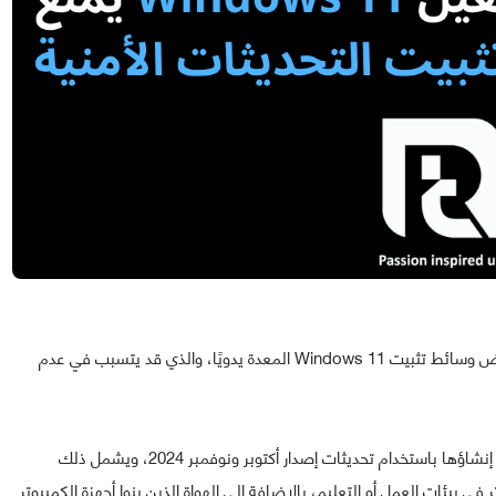
حذرت شركة Microsoft المستخدمين من وجود خلل في بعض وسائط تثبيت Windows 11 المعدة يدويًا، والذي قد يتسبب في عدم
يؤثر هذا الخلل على المثبتات باستخدام USB أو CD التي تم إنشاؤها باستخدام تحديثات إصدار أكتوبر ونوفمبر 2024، ويشمل ذلك
ي بيئات العمل أو التعليم، بالإضافة إلى الهواة الذين بنوا أجهزة الكمبيوتر