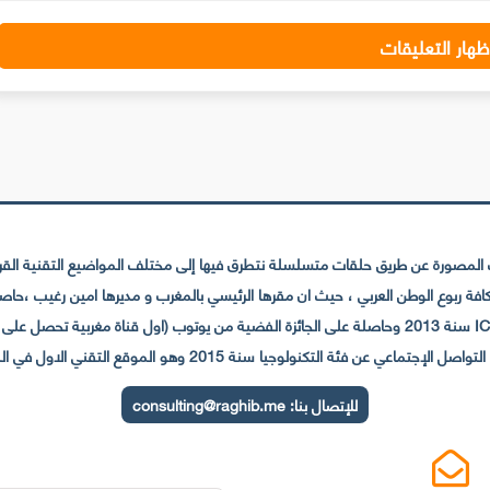
ظهار التعليقات
لمصورة عن طريق حلقات متسلسلة نتطرق فيها إلى مختلف المواضيع التقنية القريبة
عي عن فئة التكنولوجيا سنة 2015 وهو الموقع التقني الاول في المغرب والعالم العربي
للإتصال بنا:
consulting@raghib.me