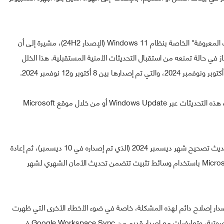
وقد أعلنت Microsoft عن هذا الخطأ عبر صفحة "المشكلات المعروفة" الخاصة بنظام Windows 11 (الإصدار 24H2)، مشيرة إلى أن
ت لتثبيت الإصدار 24H2 قد يترك الجهاز في حالة تمنعه من استقبال التحديثات الأمنية المستقبلية. هذا الخلل
أكتوبر و12 نوفمبر 2024.
من الجدير بالذكر أن هذا الخلل لا يؤثر على الأجهزة التي تلقت هذه التحديثات عبر Windows Update أو من خلال موقع Microsoft
لحل المشكلة، يجب إعادة إنشاء وسائط التثبيت باستخدام تحديث تصحيح شهر ديسمبر 2024 (الذي تم إصداره في 10 ديسمبر)، ثم إعادة
تثبيت Windows. ولتفادي هذه المشكلة تمامًا، توصي Microsoft باستخدام وسائط تثبيت تتضمن تحديث الأمان الشهري لشهر
Mic إلى أنها تعمل على إصدار إصلاح دائم لهذه المشكلة، خاصة في ضوء الأخطاء الأخرى التي ظهرت
في Windows 11 24H2، مثل مشاكل مع بعض الأجهزة الصوتية، وتعارضات مع إصدار قديم من Google Workspace Sync في