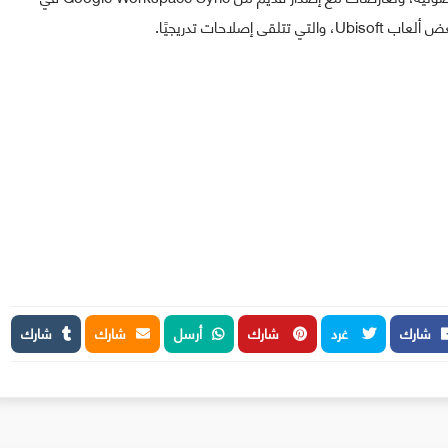
شارك
غرد
شارك
أرسل
شارك
شارك