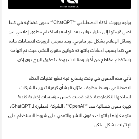
يواجه روبوت الذكاء الاصطناعي **ChatGPT** دعوى قضائية في كندا
تصل قيمتها إلى مليار دولار، بعد اتهامه باستخدام محتوى إعلامي من
وسائل الإعلام بشكل غير قانوني. وقد تعرض الروبوت لانتقادات حادة
في كندا بسبب ادعاءات بانتهاكه قوانين حقوق النشر، حيث تم اتهامه
باستخدام مقاطع من أخبار ومقالات بهدف تحقيق الربح دون إذن.
تأتي هذه الدعوى في وقت يتسارع فيه تطور تقنيات الذكاء
الاصطناعي، وسط مخاوف متزايدة بشأن كيفية تدريب الشركات
لنماذجها التكنولوجية. فقد قدمت خمس مؤسسات إخبارية كندية
كبيرة دعوى قضائية ضد **OpenAI**، الشركة المطورة لـ ChatGPT،
متهمة إياها بانتهاك حقوق النشر والتعدي على شروط الاستخدام على
الإنترنت بشكل متكرر.