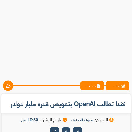
واتس آب ، فيسبوك ، أنترنت ، شروحات تقنية حصرية - المحترف
كندا تطالب OpenAI بتعويض قدره مليار دولار
كندا تطالب OpenAI بتعويض قدره مليار دولار
المدون:
تاريخ النشر:
10:59 ص
مدونة المحترف
+
A
A
-
A