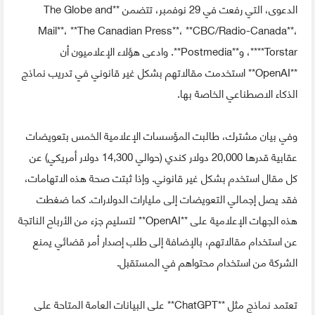
الدعوى، التي رفعت في 29 نوفمبر، تتضمن **The Globe and
Mail**، **The Canadian Press**، **CBC/Radio-Canada**،
**Torstar**، و**Postmedia**. وادعى هؤلاء الإعلاميون أن
**OpenAI** استخدمت مقالاتهم بشكل غير قانوني في تدريب نماذج
الذكاء الاصطناعي الخاصة بها.
وفي بيان مشترك، طالبت المؤسسات الإعلامية الخمس بتعويضات
عقابية قدرها 20,000 دولار كندي (حوالي 14,300 دولار أمريكي) عن
كل مقال استخدم بشكل غير قانوني. وإذا ثبتت صحة هذه الاتهامات،
فقد يصل إجمالي التعويضات إلى مليارات الدولارات. كما ضغطت
هذه الجهات الإعلامية على **OpenAI** لتسليم جزء من الأرباح الناتجة
عن استخدام مقالاتهم، بالإضافة إلى طلب إصدار أمر قضائي يمنع
الشركة من استخدام محتواهم في المستقبل.
تعتمد نماذج مثل **ChatGPT** على البيانات العامة المتاحة على