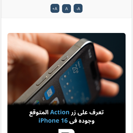
+
A
A
-
A