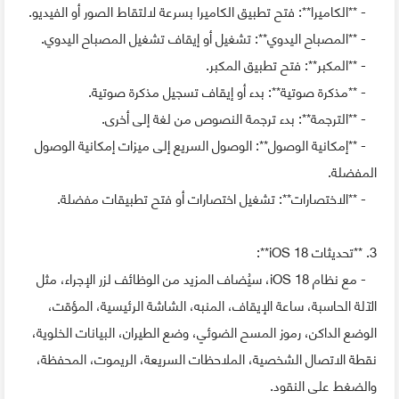
- **الكاميرا**: فتح تطبيق الكاميرا بسرعة لالتقاط الصور أو الفيديو.
- **المصباح اليدوي**: تشغيل أو إيقاف تشغيل المصباح اليدوي.
- **المكبر**: فتح تطبيق المكبر.
- **مذكرة صوتية**: بدء أو إيقاف تسجيل مذكرة صوتية.
- **الترجمة**: بدء ترجمة النصوص من لغة إلى أخرى.
- **إمكانية الوصول**: الوصول السريع إلى ميزات إمكانية الوصول
المفضلة.
- **الاختصارات**: تشغيل اختصارات أو فتح تطبيقات مفضلة.
3. **تحديثات iOS 18**:
- مع نظام iOS 18، سيُضاف المزيد من الوظائف لزر الإجراء، مثل
الآلة الحاسبة، ساعة الإيقاف، المنبه، الشاشة الرئيسية، المؤقت،
الوضع الداكن، رموز المسح الضوئي، وضع الطيران، البيانات الخلوية،
نقطة الاتصال الشخصية، الملاحظات السريعة، الريموت، المحفظة،
والضغط على النقود.