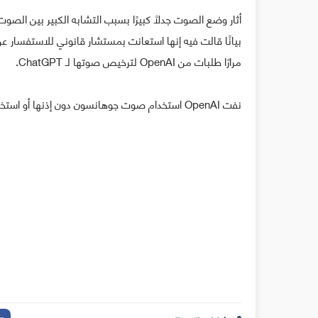
أثار وضع الصوت جدلًا كبيرًا بسبب التشابه الكبير بين ال
بيانًا قالت فيه إنها استعانت بمستشار قانوني للاستفسار
مرارًا طلبات من OpenAI لترخيص صوتها لـ ChatGPT.
نفت OpenAI استخدام صوت جوهانسون دون إذنها أو استخدام صوت مشابه، وأزالت الشركة لاحقًا الصوت المعني.