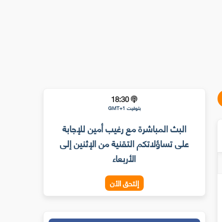
18:30
بتوقيت GMT+1
البث المباشرة مع رغيب أمين للإجابة
على تساؤلاتكم التقنية من الإثنين إلى
الأربعاء
إلتحق الأن