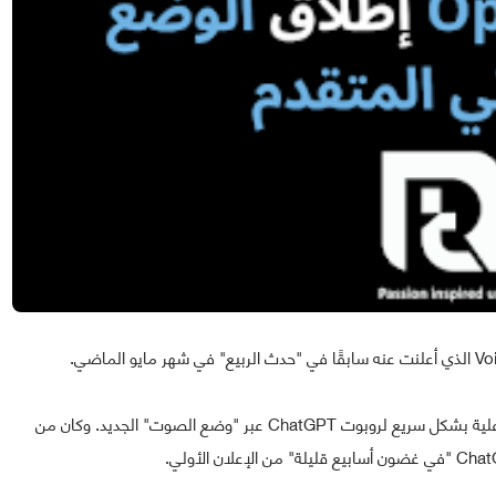
وقد قدمت الشركة عرضًا تجريبيًا لتجربة محادثة واقعية وتفاعلية بشكل سريع لروبوت ChatGPT عبر "وضع الصوت" الجديد. وكان من