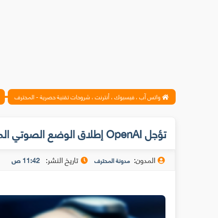
واتس آب ، فيسبوك ، أنترنت ، شروحات تقنية حصرية - المحترف
تؤجل OpenAI إطلاق الوضع الصوتي المتقدم
المدون:
تاريخ النشر:
11:42 ص
مدونة المحترف