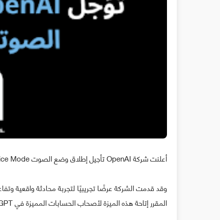
أعلنت شركة OpenAI تأجيل إطلاق وضع الصوت Voice Mode الذي أعلنت عنه سابقًا في "حدث الربيع" في شهر مايو الماضي.
المقرر إتاحة هذه الميزة لأصحاب الحسابات المميزة في ChatGPT "في غضون أسابيع قليلة" من الإعلان الأولي.