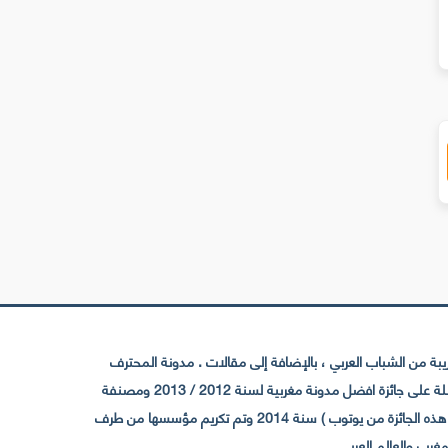
 من الشباب العربي ، بالإضافة إلى مقالات . مدونة المحترف
تأسست سنة 2009 حيث تستقطب الآن عدد كبير من الزوار من كافة ربوع الوطن العربي ، حيث ان مقرها الرئيسي بالمغرب و مديرها امين رغيب ،حاصلة على جائزة افضل مدونة مغربية لسنة 2012 / 2013 ومصنفة
ضمن افضل 10 مدونات عربية حسب المركز الدولي للصحفيين ICFJ سنة 2013 وحاصلة على الجائزة الفضية من يوتوب (اول قناة مغربية تحصل على هذه الجائزة من يوتوب ) سنة 2014 وتم تكريم مؤسسها من طرف