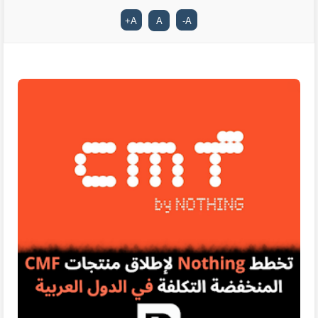
+
A
A
-
A