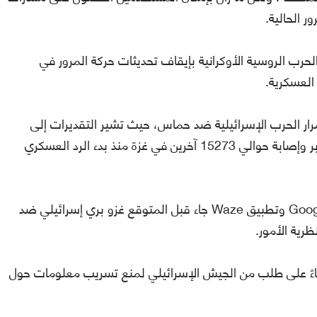
 الحالية.
G إجراء مماثل خلال الحرب الروسية الأوكرانية بإيقاف تحديثات حركة المرور في
العسكرية.
 الحرب الإسرائيلية ضد حماس، حيث تشير التقديرات إلى
سقوط أكثر من 5000 قتيل فلسطيني منذ 7 أكتوبر وإصابة حوالي 15273 آخرين في غزة منذ بدء الرد العسكري
هذا التغيير في تحديثات حركة المرور في خرائط Google وتطبيق Waze جاء قبل المتوقع غزو بري إسرائيلي ضد
ظرية الأمور.
بناءً على طلب من الجيش الإسرائيلي لمنع تسريب معلومات حول