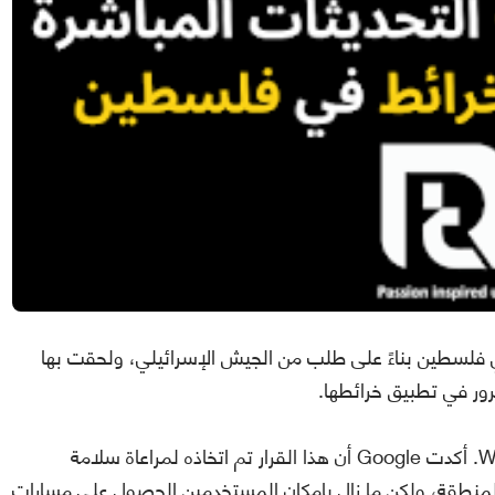
كة المرور في فلسطين بناءً على طلب من الجيش الإسرائيلي، ولحقت بها
هذا التغيير يؤثر على خرائط Google وتطبيق Waze. أكدت Google أن هذا القرار تم اتخاذه لمراعاة سلامة
منطقة، ولكن ما زال بإمكان المستخدمين الحصول على مسارات