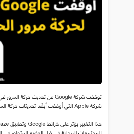
توقفت شركة Google عن تحديث حر
شركة Apple التي أوقفت أيضًا تحديثات حركة المرور في تطبيق خرائطها.
المجتمعات المحلية في ظل الوضع المتطور في ال