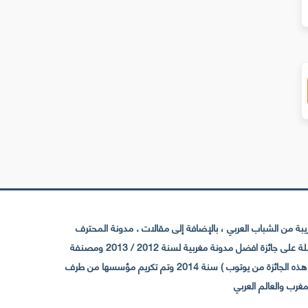
 من الشباب العربي ، بالإضافة إلى مقالات . مدونة المحترف
تأسست سنة 2009 حيث تستقطب الآن عدد كبير من الزوار من كافة ربوع الوطن العربي ، حيث ان مقرها الرئيسي بالمغرب و مديرها امين رغيب ،حاصلة على جائزة افضل مدونة مغربية لسنة 2012 / 2013 ومصنفة
ضمن افضل 10 مدونات عربية حسب المركز الدولي للصحفيين ICFJ سنة 2013 وحاصلة على الجائزة الفضية من يوتوب (اول قناة مغربية تحصل على هذه الجائزة من يوتوب ) سنة 2014 وتم تكريم مؤسسها من طرف