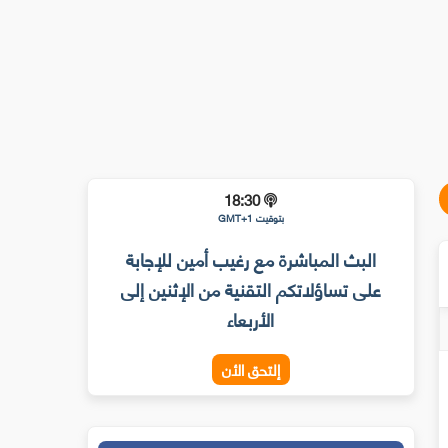
18:30
بتوقيت GMT+1
البث المباشرة مع رغيب أمين للإجابة
على تساؤلاتكم التقنية من الإثنين إلى
الأربعاء
إلتحق الأن