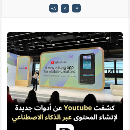
+
A
A
-
A