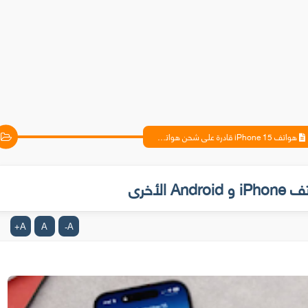
هواتف iPhone 15 قادرة على شحن هواتف iPhone و Android الأخرى
A
A
A
+
-