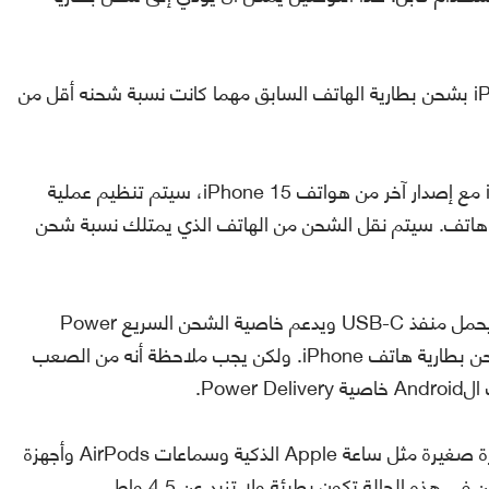
وعند القيام بهذا التوصيل، سيبدأ هاتف iPhone 15 بشحن بطارية الهاتف السابق مهما كانت نسبة شحنه أقل من
إذا تم توصيل أي من إصدارات هواتف iPhone 15 مع إصدار آخر من هواتف iPhone 15، سيتم تنظيم عملية
 هاتف. سيتم نقل الشحن من الهاتف الذي يمتلك نسبة شحن
إذا تم توصيل هاتف iPhone 15 بجهاز Android يحمل منفذ USB-C ويدعم خاصية الشحن السريع Power
Delivery، فسيكون بإمكان الجهاز ال Android شحن بطارية هاتف iPhone. ولكن يجب ملاحظة أنه من الصعب
Pow.
وأخيرًا، يمكن لهواتف iPhone 15 أيضًا شحن أجهزة صغيرة مثل ساعة Apple الذكية وسماعات AirPods وأجهزة
ذه الحالة تكون بطيئة ولا تزيد عن 4.5 واط.