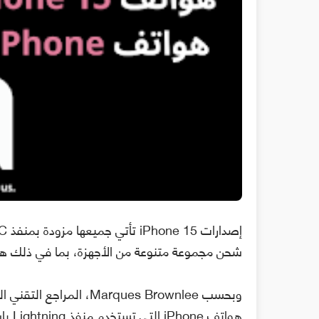
شحن مجموعة متنوعة من الأجهزة، بما في ذلك هواتف iPhone الأخرى والهواتف التي تعمل بنظا
هواتف