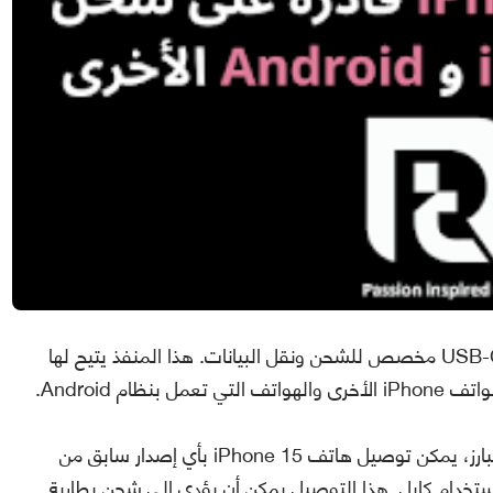
إصدارات iPhone 15 تأتي جميعها مزودة بمنفذ USB-C مخصص للشحن ونقل البيانات. هذا المنفذ يتيح لها
م Android.
وبحسب Marques Brownlee، المراجع التقني البارز، يمكن توصيل هاتف iPhone 15 بأي إصدار سابق من
 iPhone التي تستخدم منفذ Lightning باستخدام كابل. هذا التوصيل يمكن أن يؤدي إلى شحن بطارية