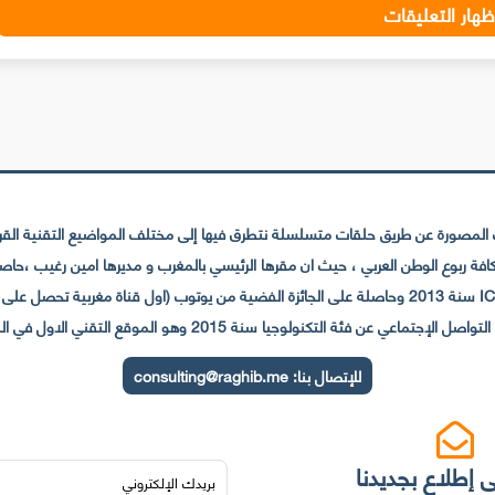
ظهار التعليقات
لمصورة عن طريق حلقات متسلسلة نتطرق فيها إلى مختلف المواضيع التقنية القريبة
عي عن فئة التكنولوجيا سنة 2015 وهو الموقع التقني الاول في المغرب والعالم العربي
للإتصال بنا:
consulting@raghib.me
 إطلاع بجديدنا