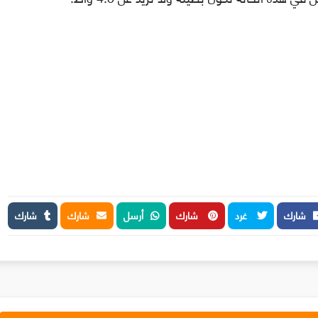
شارك
غرد
شارك
أرسل
شارك
شارك