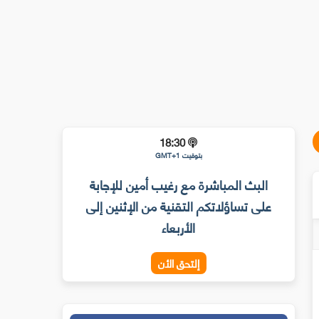
18:30
بتوقيت GMT+1
البث المباشرة مع رغيب أمين للإجابة
على تساؤلاتكم التقنية من الإثنين إلى
الأربعاء
إلتحق الأن