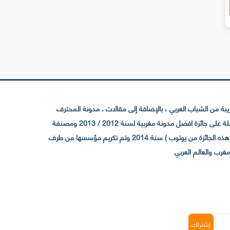
 من الشباب العربي ، بالإضافة إلى مقالات . مدونة المحترف
تأسست سنة 2009 حيث تستقطب الآن عدد كبير من الزوار من كافة ربوع الوطن العربي ، حيث ان مقرها الرئيسي بالمغرب و مديرها امين رغيب ،حاصلة على جائزة افضل مدونة مغربية لسنة 2012 / 2013 ومصنفة
ضمن افضل 10 مدونات عربية حسب المركز الدولي للصحفيين ICFJ سنة 2013 وحاصلة على الجائزة الفضية من يوتوب (اول قناة مغربية تحصل على هذه الجائزة من يوتوب ) سنة 2014 وتم تكريم مؤسسها من طرف