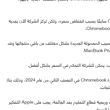
شركة Apple كانت قد انتقدت جهاز Chromebook سابقًا بسبب انخفاض سعره، ولكن تركز الشركة الآن بجدية
بترويج هذه الحواسيب المحمولة الجديدة بشكل مختلف عن باقي منتجاتها وقد
ليف، يمكن للشركة التحكم في السعر بشكل أفضل.
من المتوقع أن تطلق Apple هذه المنافسة لأجهزة Chromebook في النصف الثاني من عام 2024، وذلك بناءً
تجات.
وبالنظر إلى الاهتمام المتزايد بالتعليم عبر الإنترنت وربحية قطاع التعليم بعد الجائحة، يجب على Apple التفكير
 السوق.