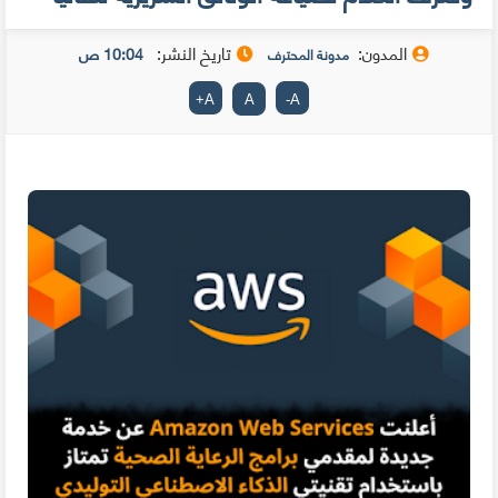
المدون:
تاريخ النشر:
10:04 ص
مدونة المحترف
+
A
A
-
A