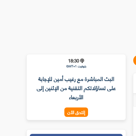
18:30
بتوقيت GMT+1
البث المباشرة مع رغيب أمين للإجابة
على تساؤلاتكم التقنية من الإثنين إلى
الأربعاء
إلتحق الأن