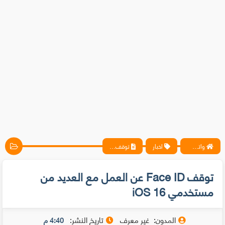
واتس آب ، فيسبوك ، أنترنت ، شروحات تقنية حصرية - المحترف
اخبار
توقف Face ID عن العمل مع العديد من مستخدمي iOS 16
توقف Face ID عن العمل مع العديد من
مستخدمي iOS 16
المدون:
غير معرف
تاريخ النشر:
4:40 م