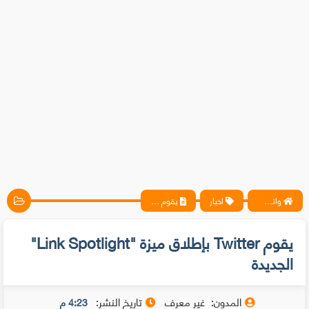
واتس آب ، فيسبوك ، أنترنت ، شروحات تقنية حصرية - المحترف
اخبار
يقوم Twitter بإطلاق ميزة "Link Spotlight" الجديدة
يقوم Twitter بإطلاق ميزة "Link Spotlight"
الجديدة
المدون:
غير معرف
تاريخ النشر:
4:23 م