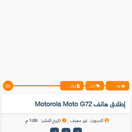
واتس آب ، فيسبوك ، أنترنت ، شروحات تقنية حصرية - المحترف
اخبار
إطلاق هاتف Motorola Moto G72
إطلاق هاتف Motorola Moto G72
المدون:
غير معرف
تاريخ النشر:
1:00 م