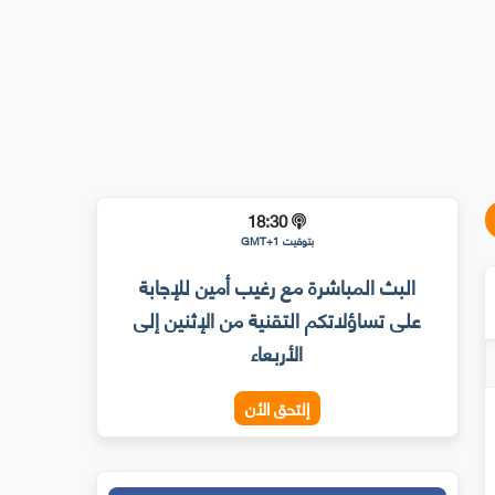
18:30
بتوقيت GMT+1
البث المباشرة مع رغيب أمين للإجابة
على تساؤلاتكم التقنية من الإثنين إلى
الأربعاء
إلتحق الأن