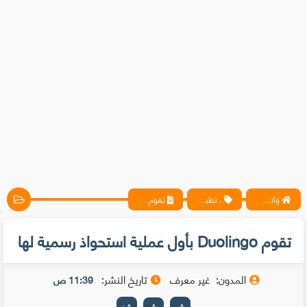
واتس آب ، فيسبوك ، أنترنت ، شروحات تقنية حصرية - المحترف
، تطبيقات
تقوم Duolingo بأول عملية استحواذ رسمية لها
تقوم Duolingo بأول عملية استحواذ رسمية لها
المدون:
غير معرف
تاريخ النشر:
11:39 ص