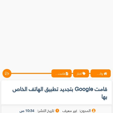
واتس آب ، فيسبوك ، أنترنت ، شروحات تقنية حصرية - المحترف
اخبار
قامت Google بتجديد تطبيق الهاتف الخاص بها
قامت Google بتجديد تطبيق الهاتف الخاص
بها
المدون:
غير معرف
تاريخ النشر:
10:34 ص