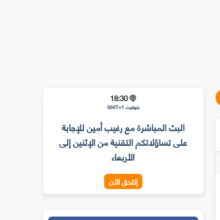
18:30
بتوقيت GMT+1
البث المباشرة مع رغيب أمين للإجابة
على تساؤلاتكم التقنية من الإثنين إلى
الأربعاء
إلتحق الأن