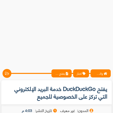
واتس آب ، فيسبوك ، أنترنت ، شروحات تقنية حصرية - المحترف
اخبار
يفتح DuckDuckGo خدمة البريد الإلكتروني التي تركز على الخصوصية للجميع
يفتح DuckDuckGo خدمة البريد الإلكتروني
التي تركز على الخصوصية للجميع
المدون:
غير معرف
تاريخ النشر:
4:03 م