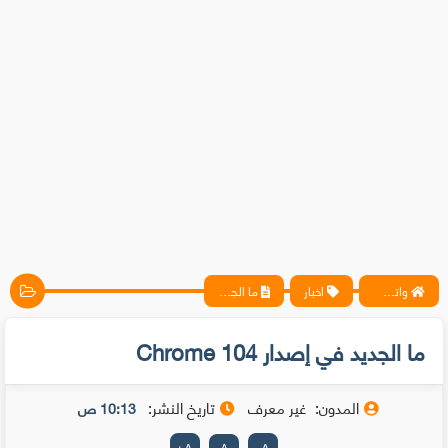
واتس آب ، فيسبوك ، أنترنت ، شروحات تقنية حصرية - المحترف
اخبار
ما الجديد في إصدار Chrome 104
ما الجديد في إصدار Chrome 104
المدون:
غير معرف
تاريخ النشر:
10:13 ص