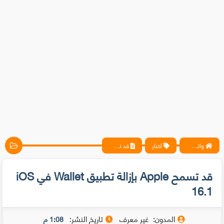
واتس آب ، فيسبوك ، أنترنت ، شروحات تقنية حصرية - المحترف
اخبار
قد تسمح Apple بإزالة تطبيق Wallet في iOS 16.1
قد تسمح Apple بإزالة تطبيق Wallet في iOS
16.1
المدون:
غير معرف
تاريخ النشر:
1:08 م