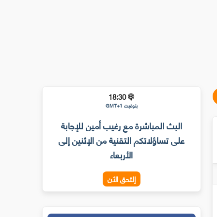
18:30
بتوقيت GMT+1
البث المباشرة مع رغيب أمين للإجابة
على تساؤلاتكم التقنية من الإثنين إلى
الأربعاء
إلتحق الأن